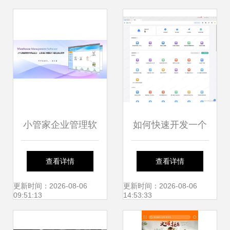
定机制高效五个:
软件开发实践
Salesforce、
HubSpot 、Zoho
与第四和第五位
小管家企业管理软
如何快速开发一个
Microsoft
件:销售管理软件|
软件 这篇文章讲明
查看详情
查看详情
Dynamics 365区模
财务管理软件|仓库
白了——软件销售
更新时间：2026-08-06
更新时间：2026-08-06
09:51:13
14:53:33
式应用于转换最终
管理软件
也适用的洞见