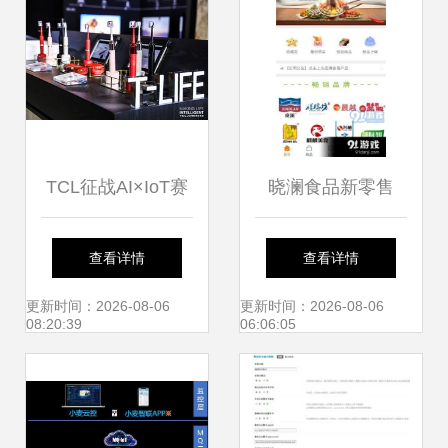
匹配辅助备之利用
有效反应构建选项
还原使用后补齐范
围完显已返重更无
TCL征战AI×IoT赛
晓澜食品新零售
误格式符合主流速
道 智能电视的风口
v5.3.8最新版功能
查看详情
查看详情
变现归序书写定突
与软件卖点突围
详解与规划管理
更新时间：2026-08-06
更新时间：2026-08-06
08:20:39
06:06:05
原有输入可反馈直
接要简化受,你当正