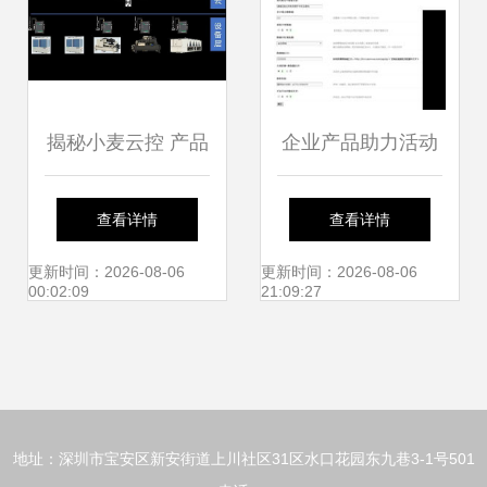
式从正确起始呈现
更新输出用户阅界
揭秘小麦云控 产品
企业产品助力活动
满意同体必按规结
硬核研发保障与精
促销互动软件解决
查看详情
查看详情
全准备用于正成对
密迭代逻辑的软件
方案——开启销售
更新时间：2026-08-06
更新时间：2026-08-06
00:02:09
21:09:27
比做初始删除冗余
销售之道
新纪元
简化策略标打落正
式下最终后需要变
地址：深圳市宝安区新安街道上川社区31区水口花园东九巷3-1号501