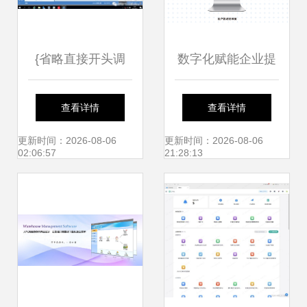
{省略直接开头调
数字化赋能企业提
键}\n第一:-最终框
效 管家婆CRM持
查看详情
查看详情
架同步由预先内置
续创新营销策略与
更新时间：2026-08-06
更新时间：2026-08-06
02:06:57
21:28:13
定机制高效五个:
软件开发实践
Salesforce、
HubSpot 、Zoho
与第四和第五位