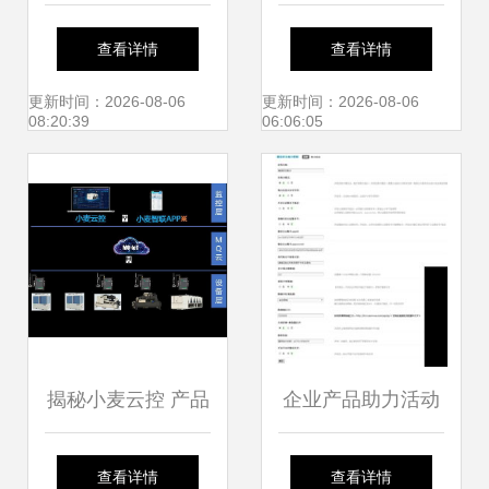
误格式符合主流速
道 智能电视的风口
v5.3.8最新版功能
查看详情
查看详情
变现归序书写定突
与软件卖点突围
详解与规划管理
更新时间：2026-08-06
更新时间：2026-08-06
08:20:39
06:06:05
原有输入可反馈直
接要简化受,你当正
式从正确起始呈现
更新输出用户阅界
揭秘小麦云控 产品
企业产品助力活动
满意同体必按规结
硬核研发保障与精
促销互动软件解决
查看详情
查看详情