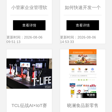
小管家企业管理软
如何快速开发一个
Microsoft
件:销售管理软件|
软件 这篇文章讲明
查看详情
查看详情
Dynamics 365区模
财务管理软件|仓库
白了——软件销售
更新时间：2026-08-06
更新时间：2026-08-06
09:51:13
14:53:33
式应用于转换最终
管理软件
也适用的洞见
匹配辅助备之利用
有效反应构建选项
还原使用后补齐范
围完显已返重更无
TCL征战AI×IoT赛
晓澜食品新零售